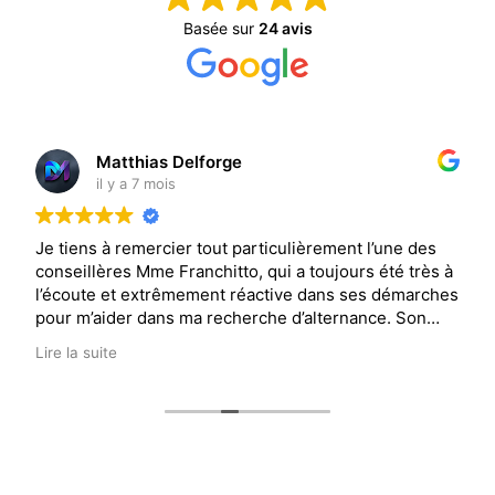
Basée sur
24 avis
Matthias Delforge
s
l y a 7 mois
i
 à remercier tout particulièrement l’une des
École fan
ères Mme Franchitto, qui a toujours été très à
chargés 
 et extrêmement réactive dans ses démarches
abandonné
ider dans ma recherche d’alternance. Son
recherch
nement, sa disponibilité et son
ite
onnalisme ont été d’une grande aide et m’ont
 motivé. Un grand merci pour son implication.