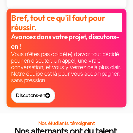
Bref, tout ce qu'il faut pour
réussir.
Avancez dans votre projet, discutons-
en !
Vous n’êtes pas obligé(e) d’avoir tout décidé
pour en discuter. Un appel, une vraie
conversation, et vous y verrez déjà plus clair.
Notre équipe est là pour vous accompagner,
sans pression.
Discutons-en
Nos étudiants témoignent
Nos alternants ont du talent
.