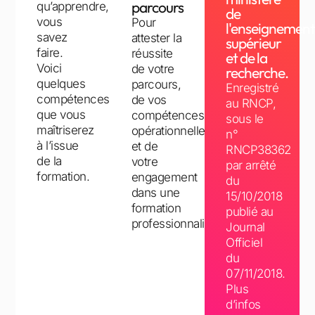
parcours
qu’apprendre,
de
vous
Pour
l'enseignemen
savez
attester la
supérieur
faire.
réussite
et de la
Voici
de votre
recherche.
quelques
parcours,
Enregistré
compétences
de vos
au RNCP,
que vous
compétences
sous le
maîtriserez
opérationnelles
n°
à l’issue
et de
RNCP38362
de la
votre
par
arrête
formation.
engagement
du
dans une
15/10/2018
formation
publié au
professionnalisante.
Journal
Officiel
du
07/11/2018.
Plus
d’infos