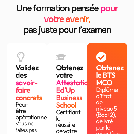
Une formation pensée
pour
votre avenir,
pas juste pour l’examen
Validez
Obtenez
Obtenez
des
votre
le BTS
savoir-
Attestation
MCO
faire
Ed'Up
Diplôme
d’État
concrets
Business
de
School
Pour
niveau 5
être
Certifiant
(Bac+2),
opérationnel(le)
la
délivré
Vous ne
réussite
par le
de votre
faites pas
ministère