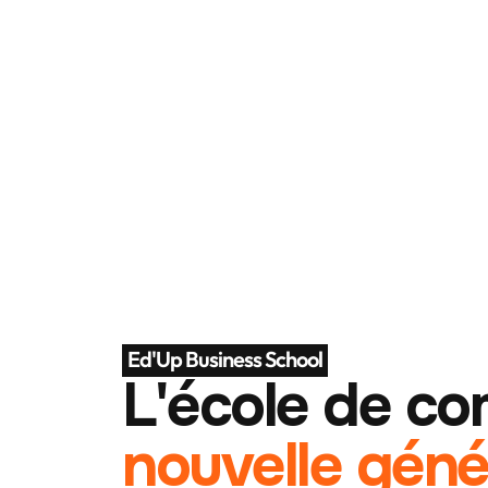
Ed'Up Business School
L'école de c
nouvelle géné