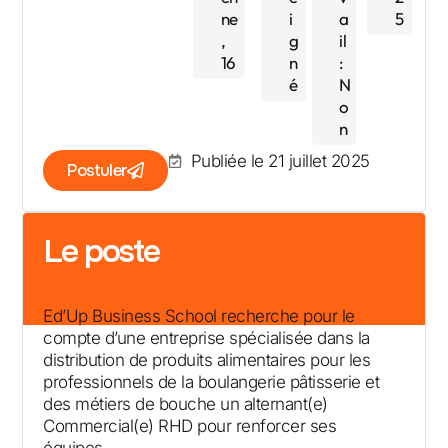
ne
i
a
5
,
g
il
16
n
:
é
N
o
n
Publiée le 21 juillet 2025
Postuler
Le poste
Ed’Up Business School recherche pour le
compte d’une entreprise spécialisée dans la
distribution de produits alimentaires pour les
professionnels de la boulangerie pâtisserie et
des métiers de bouche un alternant(e)
Commercial(e) RHD pour renforcer ses