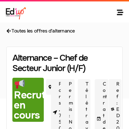
Toutes les offres d'alternance
Alternance – Chef de
Secteur Junior (H/F)
7
P
P
T
C
R
5
a
e
é
o
e
Recrutement
ri
r
l
nt
f
en
s
m
é
r
:
,
is
t
a
E
cours
7
:
r
t
D
5
N
a
d
2
0
o
v
e
0