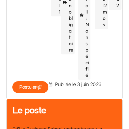
1
n
a
12
2
1
o
il
m
bl
:
oi
ig
N
s
a
o
t
n
oi
s
re
p
é
ci
fi
é
Publiée le 3 juin 2026
Postuler
Le poste