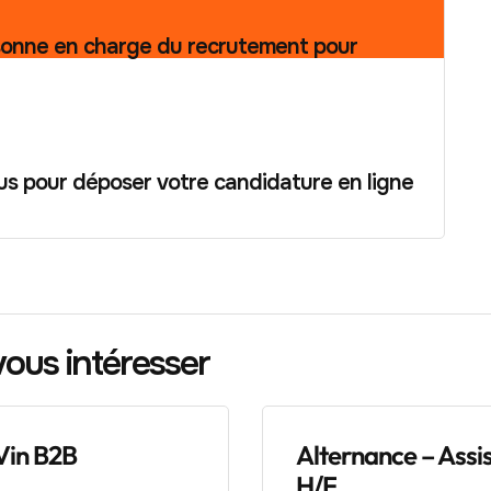
sonne en charge du recrutement pour
us pour déposer votre candidature en ligne
vous intéresser
Vin B2B
Alternance – Assi
H/F