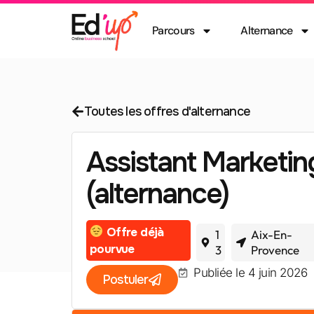
Parcours
Alternance
Toutes les offres d'alternance
Assistant Marketin
(alternance)
Offre déjà
1
Aix-En-
pourvue
3
Provence
Publiée le 4 juin 2026
Postuler