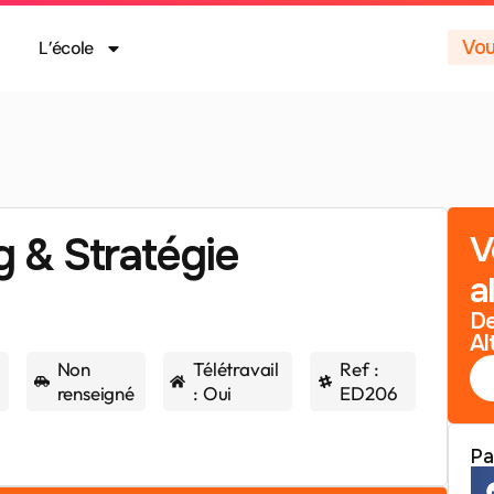
Vou
L’école
g & Stratégie
V
a
De
Al
Non
Télétravail
Ref :
renseigné
: Oui
ED206
Pa