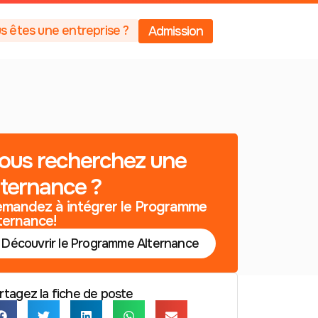
s êtes une entreprise ?
Admission
ous recherchez une
lternance ?
mandez à intégrer le Programme
ternance!
Découvrir le Programme Alternance
rtagez la fiche de poste