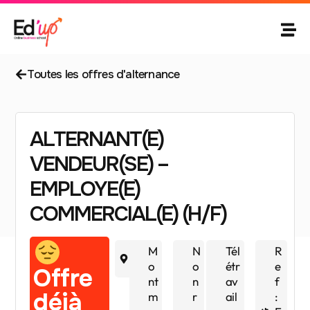
Toutes les offres d'alternance
ALTERNANT(E)
VENDEUR(SE) –
EMPLOYE(E)
COMMERCIAL(E) (H/F)
8
M
N
Tél
R
6
o
o
étr
e
Offre
nt
n
av
f
déjà
m
r
ail
: