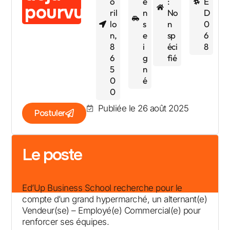
o
e
:
E
pourvue
ril
n
No
D
lo
s
n
0
n,
e
sp
6
8
i
éci
8
6
g
fié
5
n
0
é
0
Publiée le 26 août 2025
Postuler
Le poste
Ed’Up Business School recherche pour le
compte d’un grand hypermarché, un alternant(e)
Vendeur(se) – Employé(e) Commercial(e) pour
renforcer ses équipes.