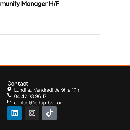
mmunity Manager H/F
Contact
Lundi au Vendredi de 9h à 17h
04 42 38 96 17
contact@edup-bs.com