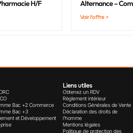
Pharmacie H/F
Alternance – Co
Voir l'offre >
Liens utiles
DRC
Obtenez un RDV
MCO
Règlement intérieur
amme Bac +2 Commerce
Conditions Générales de Vente
amme Bac +3
Déclaration des droits de
ement et Développement
l’homme
eprise
Mentions légales
Politique de protection des