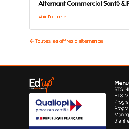
Alternant Commercial Santé & 
Voir l'offre >
Toutes les offres d'alternance
Menu
BTS N
BTS 
Progr
Progr
Manag
d'entr