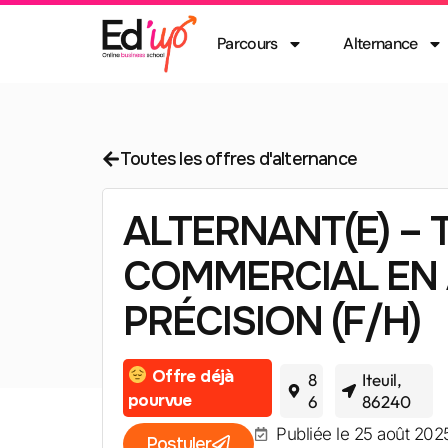
Parcours
Alternance
Toutes les offres d'alternance
ALTERNANT(E) – 
COMMERCIAL EN 
PRÉCISION (F/H)
Offre déjà
8
Iteuil,
pourvue
6
86240
Publiée le 25 août 202
Postuler