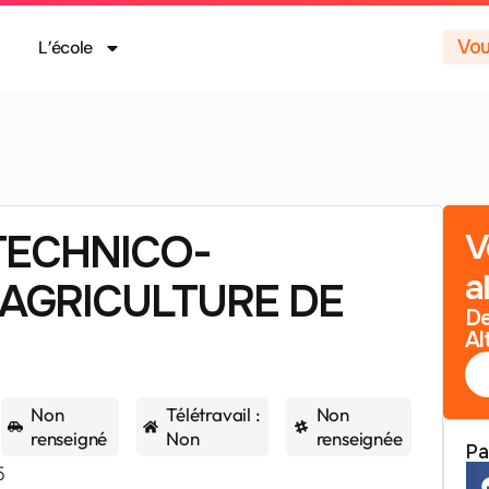
Vou
L’école
TECHNICO-
V
a
AGRICULTURE DE
De
Al
Non
Télétravail :
Non
renseigné
Non
renseignée
Pa
5