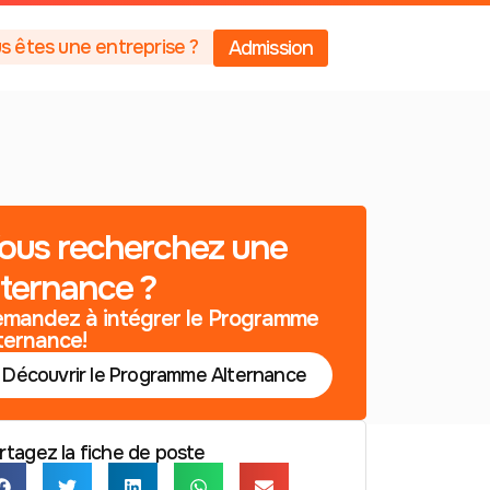
s êtes une entreprise ?
Admission
ous recherchez une
lternance ?
mandez à intégrer le Programme
ternance!
Découvrir le Programme Alternance
rtagez la fiche de poste