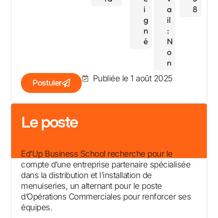
i
a
8
g
il
n
:
é
N
o
n
Publiée le 1 août 2025
Postuler
Le poste
Ed’Up Business School recherche pour le
compte d’une entreprise partenaire spécialisée
dans la distribution et l’installation de
menuiseries, un alternant pour le poste
d’Opérations Commerciales pour renforcer ses
équipes.