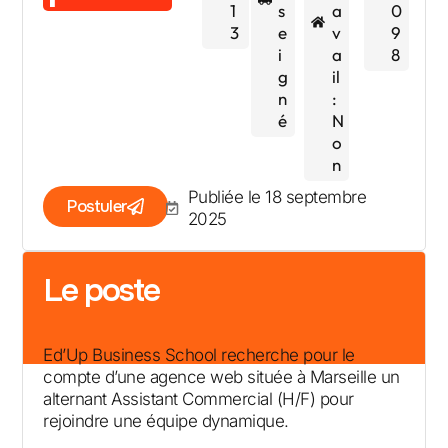
1
s
a
0
3
e
v
9
i
a
8
g
il
n
:
é
N
o
n
Publiée le 18 septembre
Postuler
2025
Le poste
Ed’Up Business School recherche pour le
compte d’une agence web située à Marseille un
alternant Assistant Commercial (H/F) pour
rejoindre une équipe dynamique.